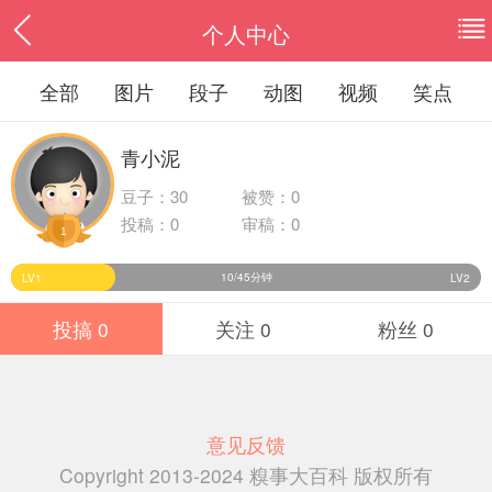
个人中心
全部
图片
段子
动图
视频
笑点
青小泥
豆子：
30
被赞：0
投稿：0
审稿：0
1
10/45分钟
LV1
LV2
投搞 0
关注 0
粉丝 0
意见反馈
Copyright 2013-2024 糗事大百科 版权所有