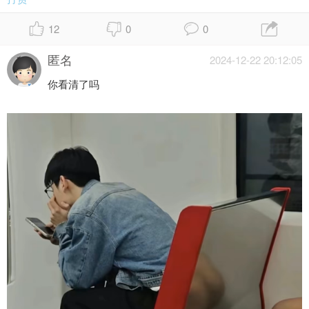
12
0
0
匿名
2024-12-22 20:12:05
你看清了吗