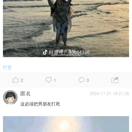
打赏
2
1
0
匿名
2024-11-21 18:21:36
这必须把男朋友打死