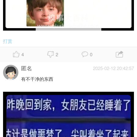
打赏
4
2
0
匿名
2025-02-12 20:42:57
有不干净的东西