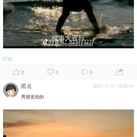
打赏
2
0
0
匿名
2024-11-21 18:20:41
男朋友拍的